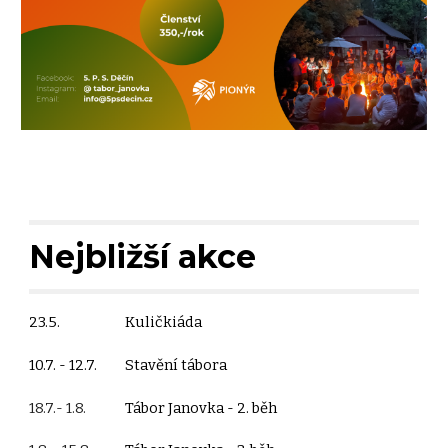
Nejbližší akce
23.5.
Kuličkiáda
10.7. - 12.7.
Stavění tábora
18.7.- 1.8.
Tábor Janovka - 2. běh