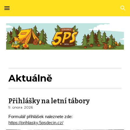
Skip to main content
Skip to navigation
Aktuálně
Přihlášky na letní tábory
9. února
202
6
Formulář přihlášek naleznete zde:
https://prihlasky.5psdecin.cz/